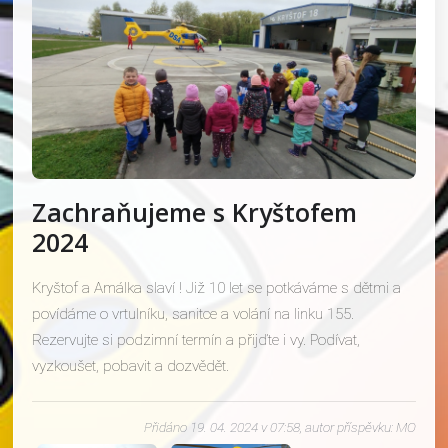
Zachraňujeme s Kryštofem
2024
Kryštof a Amálka slaví ! Již 10 let se potkáváme s dětmi a
povídáme o vrtulníku, sanitce a volání na linku 155.
Rezervujte si podzimní termín a přijďte i vy. Podívat,
vyzkoušet, pobavit a dozvědět.
Přidáno 19. 04. 2024 v 07:58, autor příspěvku: MO