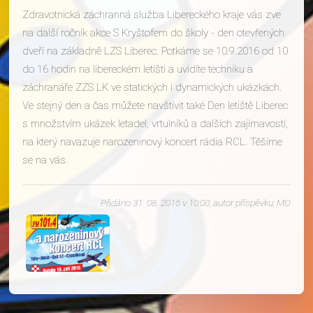
Zdravotnická záchranná služba Libereckého kraje vás zve
na další ročník akce S Kryštofem do školy - den otevřených
dveří na základně LZS Liberec. Potkáme se 10.9.2016 od 10
do 16 hodin na libereckém letišti a uvidíte techniku a
záchranáře ZZS LK ve statických i dynamických ukázkách.
Ve stejný den a čas můžete navštívit také Den letiště Liberec
s množstvím ukázek letadel, vrtulníků a dalších zajímavostí,
na který navazuje narozeninový koncert rádia RCL. Těšíme
se na vás.
Přidáno 31. 08. 2016 v 10:00, autor příspěvku: MO