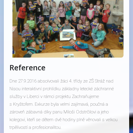
Reference
Dne 27.9.2016 absolvovali žáci 4. třídy ze ZŠ Stráž nad
Nisou interaktivní prohlídku základny letecké záchranné
služby v Liberci v rámci projektu Zachraňujeme
s Kryštofem. Exkurze byla velmi zajímavá, poučná a
zároveň zábavná díky panu Miloši Odstrčilovi a jeho
kolegovi, kteří se dětem dvě hodiny plně věnovali s velkou
trpělivostí a profesionalitou.