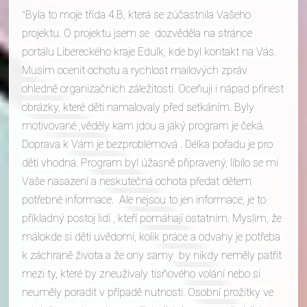
Byla to moje třída 4.B, která se zúčastnila Vašeho
projektu. O projektu jsem se dozvěděla na stránce
portálu Libereckého kraje Edulk, kde byl kontakt na Vás.
Musím ocenit ochotu a rychlost mailových zpráv
ohledně organizačních záležitostí. Oceňuji i nápad přinést
obrázky, které děti namalovaly před setkáním. Byly
motivované ,věděly kam jdou a jaký program je čeká.
Doprava k Vám je bezproblémová . Délka pořadu je pro
děti vhodná. Program byl úžasně připravený, líbilo se mi
Vaše nasazení a neskutečná ochota předat dětem
potřebné informace. Ale nejsou to jen informace, je to
příkladný postoj lidí , kteří pomáhají ostatním. Myslím, že
málokde si děti uvědomí, kolik práce a odvahy je potřeba
k záchraně života a že ony samy by nikdy neměly patřit
mezi ty, které by zneužívaly tísňového volání nebo si
neuměly poradit v případě nutnosti. Osobní prožitky ve