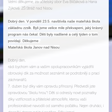
Velmi děkujeme, za učitelský sbor Eva Bilčáková a Hana
Zýková. ZŠ Stráž nad Nisou
Dobrý den. V pondělí 23.5. navštívila naše mateřská škola
základnu zzslk. Byli jsme velice mile překvapeni, jaký krásný
program nás čekal. Děti byly nadšené a celý týden o tom
povídají. Děkujeme .
Mateřská škola Janov nad Nisou
Dobrý den,
rádi bychom vám a vašim spolupracovníkům vyjádřili
obrovský dík za možnost seznámit se podrobněji s prací
záchranářů.
7. duben byl díky vám opravdu přínosný. Předvedli jste
opravdovou "školu hrou"! Děti si odnesly nové poznatky
díky vstřícnosti a přátelské atmosféře, kterou vaši
profesionálové navodili od samého počátku. Nejen druháci, i