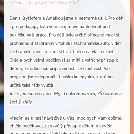
Zdenka, zástupkyně ředitelky pro MŠ
Den s Kryštofem a Amálkou jsme si nesmírně užili. Pro děti
i pro pedagogy bylo velmi zajímavé nahlédnout pod
pokličku Vaší práce. Pro děti bylo určitě přínosné moci si
prohlédnout záchranný vrtulník i záchranářské auto, vidět
záchranáře v akci a sami si i zažít něco na vlastní kůži.
Chtěla bych velmi poděkovat za milý a vstřícný přístup k
dětem, za odbornou připravenost i za trpělivost. Váš
program jsme doporučili i našim kolegyním, které ho
určitě také rády využijí.
Ještě jednou velký dík. Mgr. Lenka Hladíková, ZŠ Ostašov a
žáci 2. třídy
Vracím se k naší návštěvě u Vás, moc bych Vám oběma
chtěla poděkovat.za skvělý přístup k dětem a skvěle
připravený program. Děti byly nadšené a mám i kladné