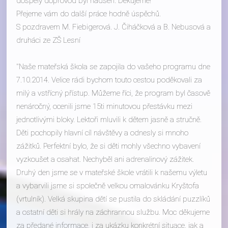
dospělý doprovod byl nadšen. Děkujeme!
Přejeme vám do další práce hodně úspěchů.
S pozdravem M. Fiebigerová. J. Čiháčková a B. Nebusová a
druháci ze ZŠ Lesní
Naše mateřská škola se zapojila do vašeho programu dne
7.10.2014. Velice rádi bychom touto cestou poděkovali za
milý a vstřícný přístup. Můžeme říci, že program byl časově
nenáročný, ocenili jsme 15ti minutovou přestávku mezi
jednotlivými bloky. Lektoři mluvili k dětem jasně a stručně.
Děti pochopily hlavní cíl návštěvy a odnesly si mnoho
zážitků. Perfektní bylo, že si děti mohly všechno vybavení
vyzkoušet a osahat. Nechyběl ani adrenalinový zážitek.
Druhý den jsme se v mateřské škole vrátili k našemu výletu
a vybarvili jsme si společně velkou omalovánku Kryštofa
(vrtulník). Velká skupina dětí se pustila do skládání puzzlíků
a ostatní děti si hrály na záchrannou službu. Moc děkujeme
za předané informace, i za ukázku konkrétní situace, jak a