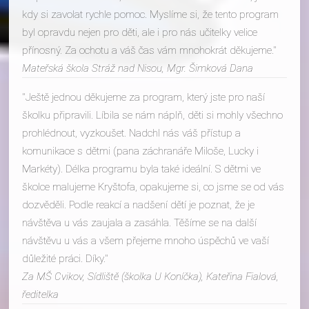
kdy si zavolat rychle pomoc. Myslíme si, že tento program
byl opravdu nejen pro děti, ale i pro nás učitelky velice
přínosný. Za ochotu a váš čas vám mnohokrát děkujeme.
Mateřská škola Stráž nad Nisou, Mgr. Šimková Dana
Ještě jednou děkujeme za program, který jste pro naší
školku připravili. Líbila se nám náplň, děti si mohly všechno
prohlédnout, vyzkoušet. Nadchl nás váš přístup a
komunikace s dětmi (pana záchranáře Miloše, Lucky i
Markéty). Délka programu byla také ideální. S dětmi ve
školce malujeme Kryštofa, opakujeme si, co jsme se od vás
dozvěděli. Podle reakcí a nadšení dětí je poznat, že je
návštěva u vás zaujala a zasáhla. Těšíme se na další
návštěvu u vás a všem přejeme mnoho úspěchů ve vaší
důležité práci. Díky.
Za MŠ Cvikov, Sídliště (školka U Koníčka), Kateřina Fialová,
ředitelka