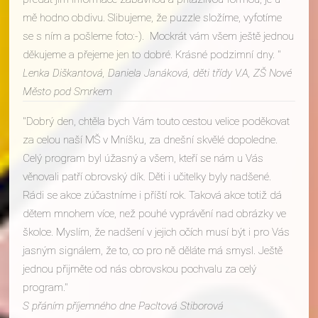
mě hodno obdivu. Slibujeme, že puzzle složíme, vyfotíme
se s ním a pošleme foto:-). Mockrát vám všem ještě jednou
děkujeme a přejeme jen to dobré. Krásné podzimní dny.
Lenka Diškantová, Daniela Janáková, děti třídy V.A, ZŠ Nové
Město pod Smrkem
Dobrý den, chtěla bych Vám touto cestou velice poděkovat
za celou naší MŠ v Mníšku, za dnešní skvělé dopoledne.
Celý program byl úžasný a všem, kteří se nám u Vás
věnovali patří obrovský dík. Děti i učitelky byly nadšené.
Rádi se akce zúčastníme i příští rok. Taková akce totiž dá
dětem mnohem více, než pouhé vyprávění nad obrázky ve
školce. Myslím, že nadšení v jejich očích musí být i pro Vás
jasným signálem, že to, co pro ně děláte má smysl. Ještě
jednou přijměte od nás obrovskou pochvalu za celý
program.
S přáním příjemného dne Pacltová Stiborová