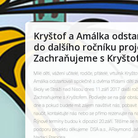
Kryštof a Amálka odsta
do dalšího ročníku pro
Zachraňujeme s Kryšt
Milé děti, vážení učitelé, rodiče, přátelé, vrtulník Kryšt
Amálka odstartovali společně s dvěma třídami dětí z
školy ve Stráži nad Nisou dnes 11.září 2017 další roč
Zachraňujeme s Kryštofem. Podívejte se na pár obrá
dne a pokud budete mít zájem navštívit nás, pobavit 
naučit, kontaktujte nás nebo se přímo rezervujte na
Říjnové termíny budou k dipozici 20.září. Těšíme se 
podporu projektu děkujeme DSA a.s., ARaymond Jab
Nadaci Preciosa.