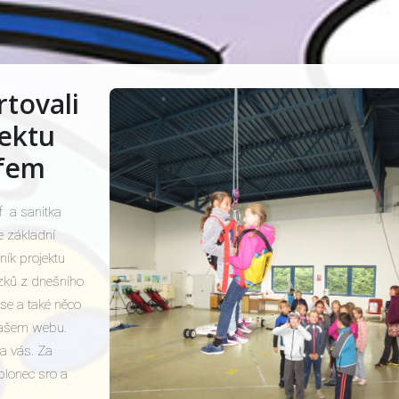
rtovali
jektu
ofem
of a sanitka
e základní
ník projektu
zků z dnešního
se a také něco
 našem webu.
na vás. Za
lonec sro a