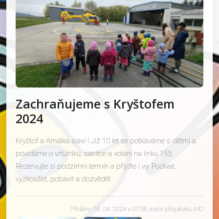
Zachraňujeme s Kryštofem
2024
Kryštof a Amálka slaví ! Již 10 let se potkáváme s dětmi a
povídáme o vrtulníku, sanitce a volání na linku 155.
Rezervujte si podzimní termín a přijďte i vy. Podívat,
vyzkoušet, pobavit a dozvědět.
Přidáno 19. 04. 2024 v 07:58, autor příspěvku: MO